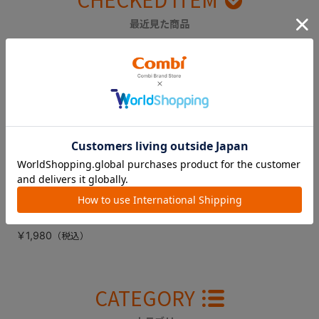
最近見た商品
クルムーヴスマート
エッグショック Ｊ
Ｇ-６００ 肩ベルト
カバー右（ブラウ
ン）
￥1,980
CATEGORY