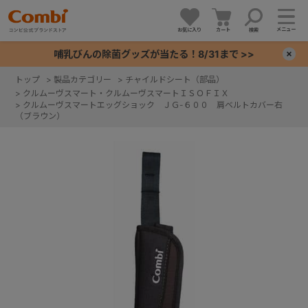
メニュー
お気に入り
カート
検索
哺乳びんの除菌グッズが当たる！8/31まで >>
×
トップ
>
製品カテゴリー
>
チャイルドシート（部品）
>
クルムーヴスマート・クルムーヴスマートＩＳＯＦＩＸ
+
>
クルムーヴスマートエッグショック ＪＧ-６００ 肩ベルトカバー右
（ブラウン）
+
+
+