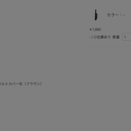
カラー：-
￥1,980
-
/
○在庫あり
数量
ベルトカバー右（ブラウン）