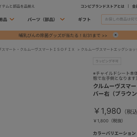
イテムと部品を品揃え
コンビブランドストアとは
会
用品
パーツ（部品）
ギフト
哺乳びんの除菌グッズが当たる！8/31まで >>
×
ヴスマート・クルムーヴスマートＩＳＯＦＩＸ
>
クルムーヴスマートエッグショッ
※チャイルドシート本
態で左手側となります
クルムーヴスマー
バー右（ブラウン
￥1,980
￥1,800（税抜）
カラーバリエーション