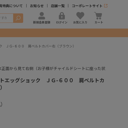
員特典について
お知らせ
店舗一覧
コーポレートサイト
検索
新規会員登録
ログイン
お気に入り
カート
ク ＪＧ-６００ 肩ベルトカバー右（ブラウン）
体正面から見て右側（お子様がチャイルドシートに座った状
）
トエッグショック ＪＧ-６００ 肩ベルトカ
）