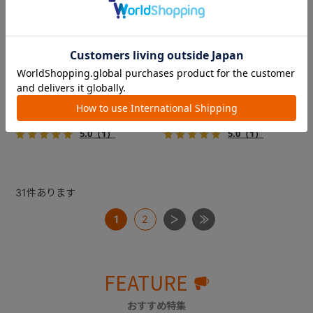
フィカゴー アジャイル 2
フィカゴー アジャイル 2
『FikaGO（フィカゴー）』か
『FikaGO（フィカゴー）』か
ら待望の中型犬向け『アジャ
ら待望の中型犬向け『アジャ
イル２』 登場！耐荷重30kg
イル２』 登場！耐荷重30kg
で、しかも1秒・自動収納機能
で、しかも1秒・自動収納機能
￥69,300
￥69,300
搭載！！
搭載！！
5.0
（1）
5.0
（1）
31
件あります
1
2
FEATURE
おすすめ特集