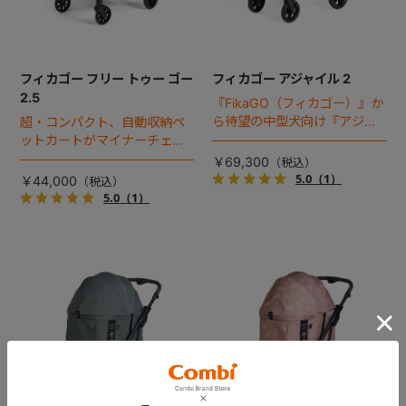
フィカゴー フリー トゥー ゴー
フィカゴー アジャイル 2
2.5
『FikaGO（フィカゴー）』か
ら待望の中型犬向け『アジャ
超・コンパクト、自動収納ペ
イル２』 登場！耐荷重30kg
ットカートがマイナーチェン
で、しかも1秒・自動収納機能
ジ！
￥69,300
搭載！！
5.0
（1）
￥44,000
5.0
（1）