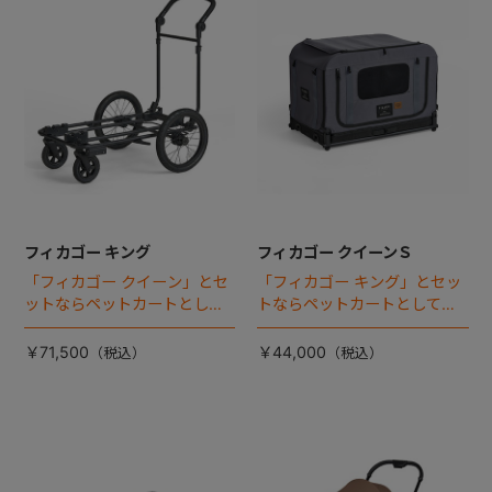
フィカゴー キング
フィカゴー クイーンＳ
「フィカゴー クイーン」とセ
「フィカゴー キング」とセッ
ットならペットカートとして
トならペットカートとしても
使える、耐荷重50kgの大型犬
使える、耐荷重30㎏の中～大
向け車体登場！
型犬向けケージが登場！
￥71,500
￥44,000