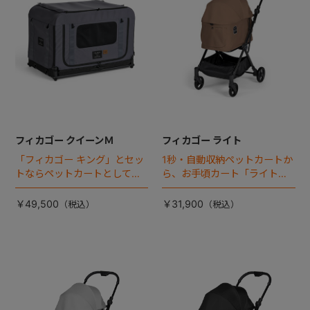
フィカゴー クイーンＭ
フィカゴー ライト
「フィカゴー キング」とセッ
1秒・自動収納ペットカートか
トならペットカートとしても
ら、お手頃カート「ライト」
使える、耐荷重50㎏の大型犬
が登場！
向けケージが登場！
￥49,500
￥31,900