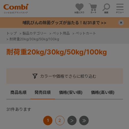
メニュー
お気に入り
カート
検索
哺乳びんの除菌グッズが当たる！8/31まで >>
×
トップ
>
製品カテゴリー
>
ペット用品
>
ペットカート
>
耐荷重20kg/30kg/50kg/100kg
+
耐荷重20kg/30kg/50kg/100kg
+
+
カラーや価格でさらに絞り込む
+
商品名順
発売日順
価格(安い順)
価格(高い順)
31
件あります
1
2