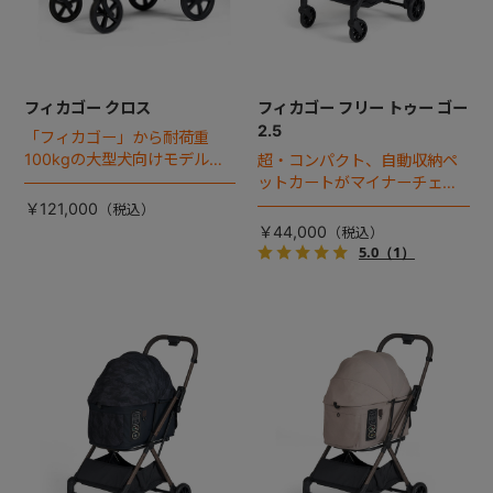
フィカゴー クロス
フィカゴー フリー トゥー ゴー
2.5
「フィカゴー」から耐荷重
100kgの大型犬向けモデルが
超・コンパクト、自動収納ペ
登場。
ットカートがマイナーチェン
ジ！
￥121,000
￥44,000
5.0
（1）