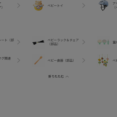
ア
ア
ベビートイ
ア）
（
シート（部
ベビーラック＆チェア
室
（部品）
マグ関連
ベビー食器（部品）
ベ