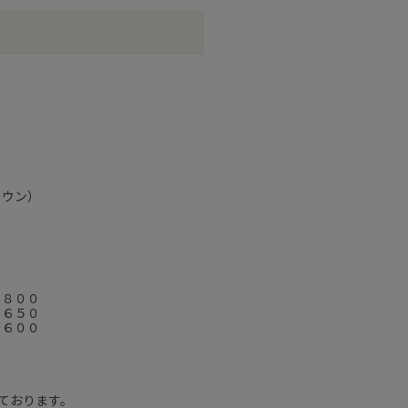
ラウン）
－８００
－６５０
－６００
ております。