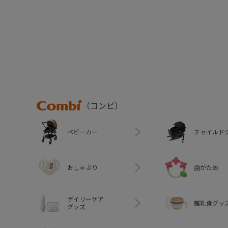
Combi
（コンビ）
ベビーカー
チャイルド
おしゃぶり
歯がため
デイリーケア
離乳食グッ
グッズ