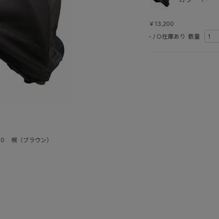
￥13,200
-
/
○在庫あり
数量
００ 幌（ブラウン）