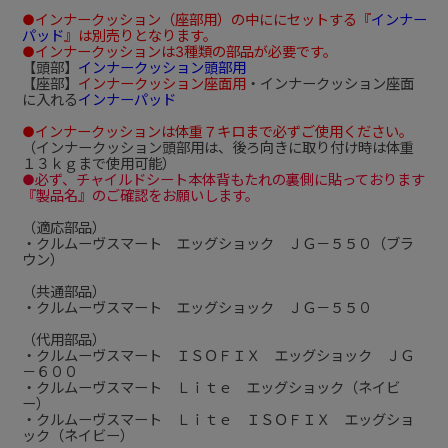
●インナークッション（座部用）の中ににセットする『
インナー
パッド
』は別売りとなります。
●インナークッションは3種類の部品が必要です。
【頭部】
インナークッション頭部用
【座部】
インナークッション座面用
・インナークッション座面
に入れる
インナーパッド
●インナークッションは体重７キロまで必ずご使用ください。
（インナークッション頭部用は、後ろ向きに取り付け時は体重
１３ｋｇまで使用可能）
●必ず、チャイルドシート本体背もたれの裏側に貼っております
『製品名』のご確認をお願いします。
（適応部品）
・クルムーヴスマート エッグショック ＪＧ－５５０（ブラ
ウン）
（共通部品）
・クルムーヴスマート エッグショック ＪＧ－５５０
（代用部品）
・クルムーヴスマート ＩＳＯＦＩＸ エッグショック ＪＧ
－６００
・クルムーヴスマート Ｌｉｔｅ エッグショック（ネイビ
ー）
・クルムーヴスマート Ｌｉｔｅ ＩＳＯＦＩＸ エッグショ
ック（ネイビー）