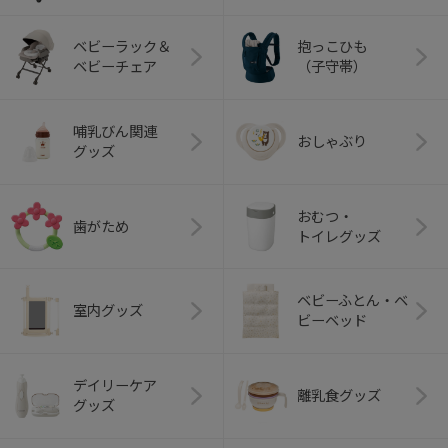
ベビーラック＆
抱っこひも
ベビーチェア
（子守帯）
哺乳びん関連
おしゃぶり
グッズ
おむつ・
歯がため
トイレグッズ
ベビーふとん・ベ
室内グッズ
ビーベッド
デイリーケア
離乳食グッズ
グッズ