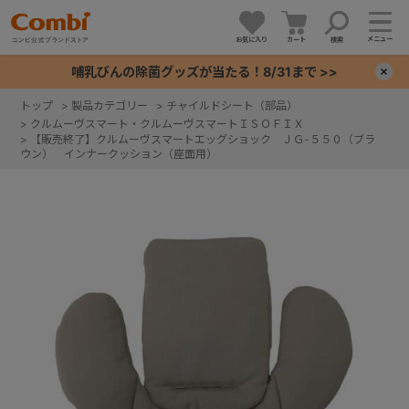
メニュー
お気に入り
カート
検索
哺乳びんの除菌グッズが当たる！8/31まで >>
×
トップ
>
製品カテゴリー
>
チャイルドシート（部品）
>
クルムーヴスマート・クルムーヴスマートＩＳＯＦＩＸ
+
>
【販売終了】クルムーヴスマートエッグショック ＪＧ-５５０（ブラ
ウン） インナークッション（座面用）
+
+
+