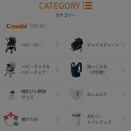
CATEGORY
カテゴリー
（コンビ）
ベビーカー
チャイルドシート
ベビーラック＆
抱っこひも
ベビーチェア
（子守帯）
哺乳びん関連
おしゃぶり
グッズ
おむつ・
歯がため
トイレグッズ