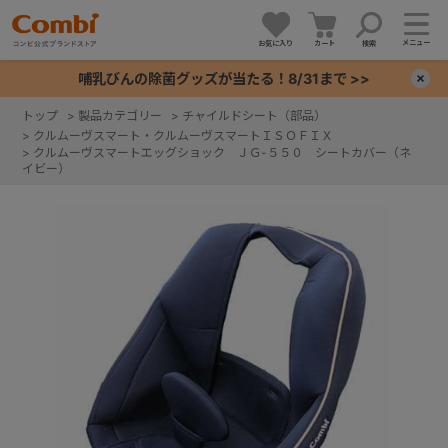
メニュー
お気に入り
カート
検索
哺乳びんの除菌グッズが当たる！8/31まで >>
×
トップ
>
製品カテゴリー
>
チャイルドシート（部品）
>
クルムーヴスマート・クルムーヴスマートＩＳＯＦＩＸ
+
>
クルムーヴスマートエッグショック ＪＧ-５５０ シートカバー（ネ
イビー）
+
+
+