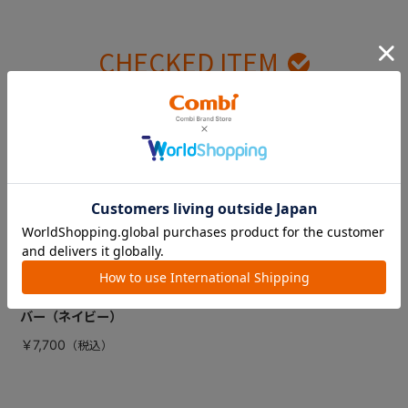
CHECKED ITEM
最近見た商品
クルムーヴスマート
エッグショック Ｊ
Ｇ-５５０ シートカ
バー（ネイビー）
￥7,700