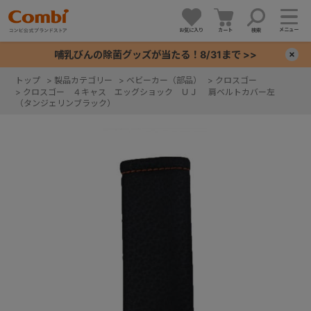
メニュー
お気に入り
カート
検索
哺乳びんの除菌グッズが当たる！8/31まで >>
×
トップ
>
製品カテゴリー
>
ベビーカー（部品）
>
クロスゴー
>
クロスゴー ４キャス エッグショック ＵＪ 肩ベルトカバー左
+
（タンジェリンブラック）
+
+
+