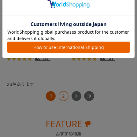
コムペット ミリミリライト ア
コムペット ミリミリライト ア
ルファ
ルファ
新色登場！幌はファスナー式
新色登場！幌はファスナー式
でラクラク開閉でき、ワンち
でラクラク開閉でき、ワンち
ゃんやネコちゃんの抜け出し
ゃんやネコちゃんの抜け出し
を防止！キャリー部前面にメ
を防止！キャリー部前面にメ
￥39,600
￥39,600
ッシュがプラスされた通気性
ッシュがプラスされた通気性
5.0
（2）
5.0
（2）
抜群の「ミリミリライト」シ
抜群の「ミリミリライト」シ
リーズです。
リーズです。
26
件あります
1
2
FEATURE
おすすめ特集