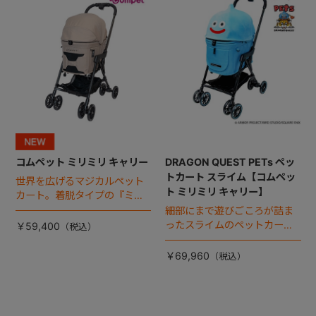
コムペット ミリミリ キャリー
DRAGON QUEST PETs ペッ
トカート スライム【コムペッ
世界を広げるマジカルペット
ト ミリミリ キャリー】
カート。着脱タイプの『ミリ
ミリ キャリー』 からアースカ
細部にまで遊びごころが詰ま
ラーが登場！
ったスライムのペットカー
￥59,400
ト。
￥69,960