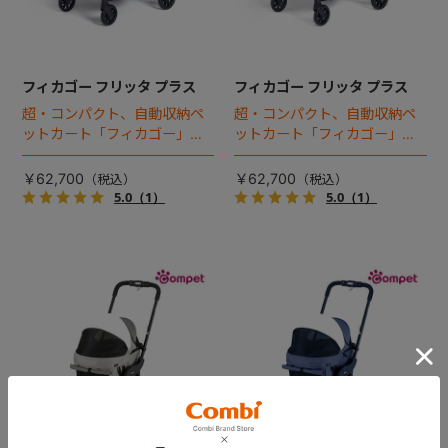
フィカゴー フリッタ プラス
フィカゴー フリッタ プラス
超・コンパクト、自動収納ペ
超・コンパクト、自動収納ペ
ットカート「フィカゴー」に
ットカート「フィカゴー」に
キャビン着脱タイプが新登
キャビン着脱タイプが新登
場！
場！
￥62,700
￥62,700
5.0
（1）
5.0
（1）