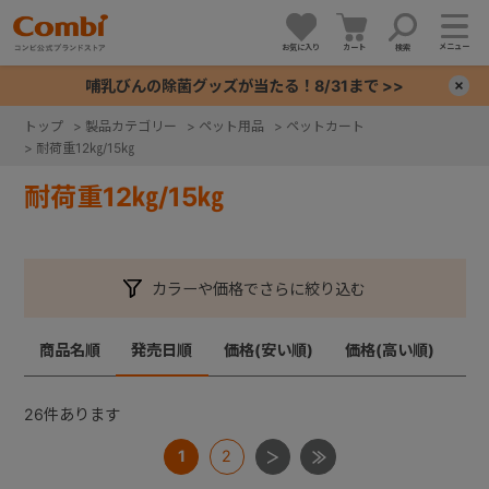
メニュー
お気に入り
カート
検索
哺乳びんの除菌グッズが当たる！8/31まで >>
×
トップ
>
製品カテゴリー
>
ペット用品
>
ペットカート
>
耐荷重12㎏/15㎏
+
耐荷重12㎏/15㎏
+
+
カラーや価格でさらに絞り込む
+
商品名順
発売日順
価格(安い順)
価格(高い順)
26
件あります
1
2