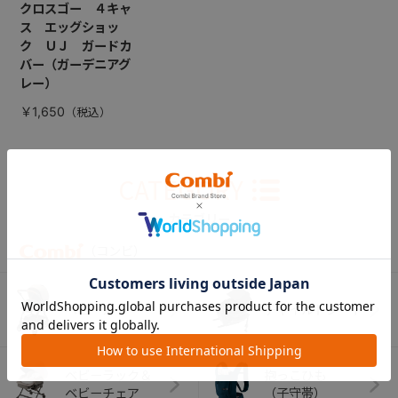
クロスゴー ４キャ
ス エッグショッ
ク ＵＪ ガードカ
バー（ガーデニアグ
レー）
￥1,650
CATEGORY
カテゴリー
（コンビ）
ベビーカー
チャイルドシート
ベビーラック＆
抱っこひも
ベビーチェア
（子守帯）