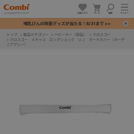
メニュー
お気に入り
カート
検索
哺乳びんの除菌グッズが当たる！8/31まで >>
×
トップ
>
製品カテゴリー
>
ベビーカー（部品）
>
クロスゴー
>
クロスゴー ４キャス エッグショック ＵＪ ガードカバー（ガーデ
+
ニアグレー）
+
+
+