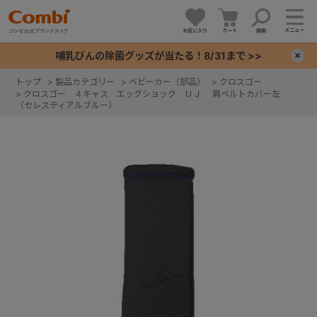
メニュー
お気に入り
カート
検索
哺乳びんの除菌グッズが当たる！8/31まで >>
×
トップ
>
製品カテゴリー
>
ベビーカー（部品）
>
クロスゴー
>
クロスゴー ４キャス エッグショック ＵＪ 肩ベルトカバー左
+
（セレスティアルブルー）
+
+
+