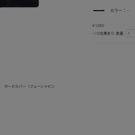
カラー：-
￥1,650
-
/
○在庫あり
数量
Ｈ ガードカバー（フューシャピン