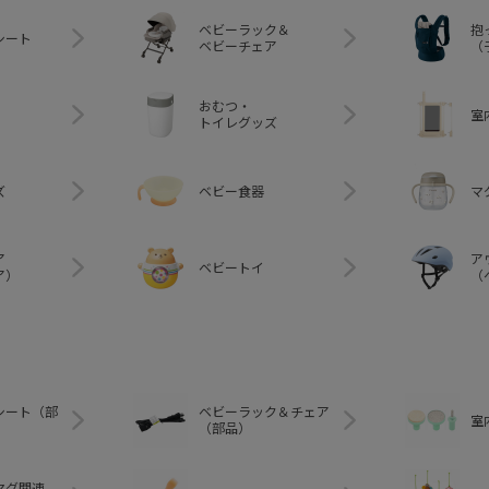
ベビーラック＆
抱
シート
ベビーチェア
（
おむつ・
室
トイレグッズ
ズ
ベビー食器
マ
ア
ア
ベビートイ
ア）
（
シート（部
ベビーラック＆チェア
室
（部品）
マグ関連