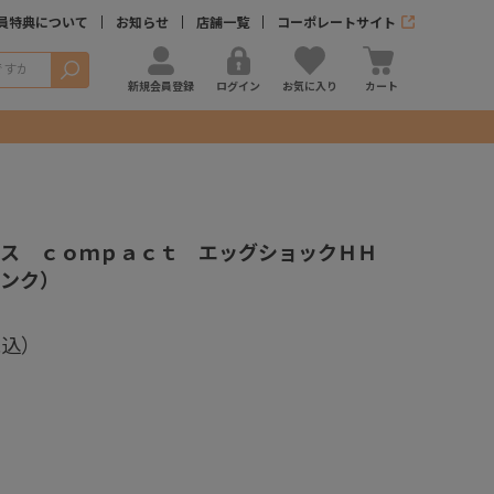
員特典について
お知らせ
店舗一覧
コーポレートサイト
検索
新規会員登録
ログイン
お気に入り
カート
ャス ｃｏｍｐａｃｔ エッグショックＨＨ
ンク）