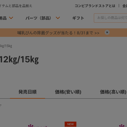
イテムと部品を品揃え
コンビブランドストアとは
会
用品
パーツ（部品）
ギフト
哺乳びんの除菌グッズが当たる！8/31まで >>
×
㎏/15㎏
2㎏/15㎏
発売日順
価格(安い順)
価格(高い順)
す