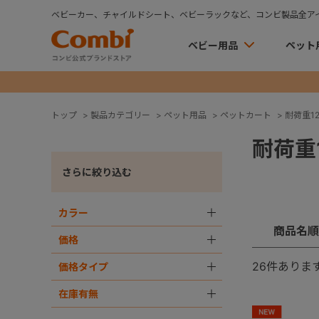
ベビーカー、チャイルドシート、ベビーラックなど、コンビ製品全ア
ベビー用品
ペット
トップ
>
製品カテゴリー
>
ペット用品
>
ペットカート
>
耐荷重12
耐荷重1
さらに絞り込む
カラー
＋
商品名順
価格
＋
26
件ありま
価格タイプ
＋
在庫有無
＋