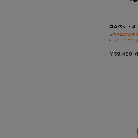
コムペット ミ
世界を広げるマ
の『ミリミリEG
「マジカルフォ
￥59,400