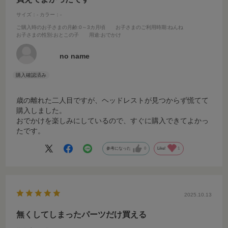
サイズ：-
カラー：-
ご購入時のお子さまの月齢
:0～3カ月頃
お子さまのご利用時期
:ねんね
お子さまの性別
:おとこの子
用途
:おでかけ
no name
歳の離れた二人目ですが、ヘッドレストが見つからず慌てて
購入しました。
おでかけを楽しみにしているので、すぐに購入できてよかっ
たです。
参考になった
0
Like!
1
2025.10.13
無くしてしまったパーツだけ買える