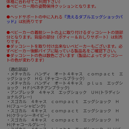
体格に合わせてご利用下さい）
●ベビーカー用の姿勢保持クッションとなります。
●ヘッドサポートの中に入れる
『洗えるダブルエッグショックパ
ッド』
は別売りです
●ベビーカーの着脱シートの上に取り付けるダッコシートの頭部
分となります。背座の部分（ボティー＆おしりサポート）は別売
りです。
●ダッコシートを取り付け出来ないベビーカーもございます。必
ずベビーカー後脚パイプに貼っている製品名をご確認下さい。
●ダッコシートの色は数色ございます（製品によってダッコシー
トの色が変わります）
（適応部品）
・メチャカル ハンディ オート４キャス ｃｏｍｐａｃｔ エ
ッグショック ＨＧ（チャコールブラック）
・メチャカル ハンディ オート４キャス ｐｌｕｓ エッグシ
ョック ＨＦ(ベネチアンブラック)
・アンブレッタ ４キャス エッグショック ＵＨ(トラディシ
ョナルグレー)
・スゴカル ４キャス ｃｏｍｐａｃｔ エッグショック Ｈ
Ｈ(フューシャピンク)
・スゴカル ４キャス ｃｏｍｐａｃｔ エッグショック Ｈ
Ｈ(クラッシーネイビー)
・スゴカル ４キャス ｃｏｍｐａｃｔ エッグショック Ｈ
Ｈ(チャコールグレー)