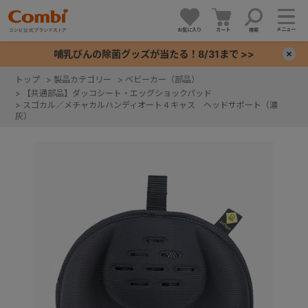
メニュー
お気に入り
カート
検索
哺乳びんの除菌グッズが当たる！8/31まで >>
×
トップ
>
製品カテゴリー
>
ベビーカー（部品）
>
【共通部品】ダッコシート・エッグショックパッド
+
>
スゴカル／メチャカルハンディオート４キャス ヘッドサポート（濃
灰）
+
+
+