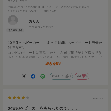
サイズ：-
カラー：-
ご購入時のお子さまの月齢
:0～3カ月頃
お子さまのご利用時期
:ねんね
お子さまの性別
:おんなの子
用途
:その他
おりん
年代:
30代
性別:
女性
10年前のベビーカー、しまってる間にヘッドサポート部分だ
け行方不明に…
コンビのサポートは電話したところ同じ商品がまだ購入でき
るとこちらを案内いただきました。古いモデルのものでもパ
ーツの取り扱いがあるのは有り難いです。
続きを読む
発送も早くすぐに到着！色も元々のものと全く同じでした！
参考になった
0
Like!
1
2025.4.1
お古のベビーカーをもらったので、、、