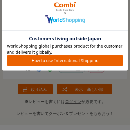
ご購入時のお子さまの月齢
:0～3カ月頃
お子さまのご利用時期
:ねんね
お子さまの性別
:おとこの子
用途
:おでかけ
no name
年代:
20代
性別:
女性
ベビーカーを知人から譲ってもらい、ヘッドサポートが無か
ったので購入しました！
安心してお出かけできます。
参考になった
0
Like!
0
絞り込み
表示：新しい順
※レビューを書くには
ログイン
が必要です。
レビューを書いてクーポン＆プレゼントをもらおう！