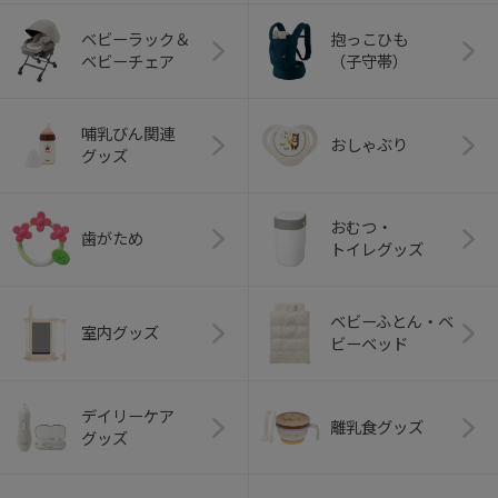
ベビーラック＆
抱っこひも
ベビーチェア
（子守帯）
哺乳びん関連
おしゃぶり
グッズ
おむつ・
歯がため
トイレグッズ
ベビーふとん・ベ
室内グッズ
ビーベッド
デイリーケア
離乳食グッズ
グッズ