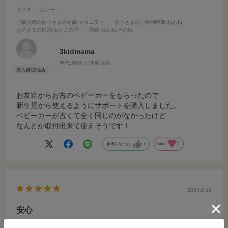
サイズ：-
カラー：-
ご購入時のお子さまの月齢
:マタニティ
お子さまのご利用時期
:ねんね
お子さまの性別
:おとこの子
用途
:ねんね,その他
3kidmama
年代:
30代
性別:
女性
お友達からお古のベビーカーをもらったので
新生児から使えるようにサポートを購入しました。
ベビーカーが古くて全く同じのがなかったけど
なんとか取付出来て使えそうです！
参考になった
0
Like!
1
2024.9.19
安心
サイズ：-
カラー：-