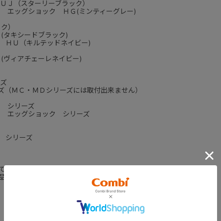
ＵＪ（スターリーブラック）
 エッグショック ＨＧ(ミンティーグレー)
ック）
(タキシードブラック)
 ＨＵ（キルテッドネイビー)
(ヴィアチェーレネイビー)
ーズ
ズ（ＭＣ・ＭＤシリーズには取付出来ません）
ク シリーズ
ｔ エッグショック シリーズ
 シリーズ
ております。
品名を記載しております。
USER REVIEW
ユーザーレビュー