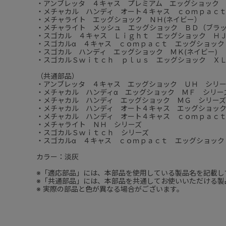
・アンブレッタ ４キャス プレミアム エッグショック 
・メチャカル ハンディ オート４キャス ｃｏｍｐａｃｔ
・メチャライト エッグショック ＮＨ(ネイビー）
・メチャライト メッシュ エッグショック ＢＤ（ブラ
・スゴカル ４キャス Ｌｉｇｈｔ エッグショック ＨＪ
・スゴカルα ４キャス ｃｏｍｐａｃｔ エッグショック
・スゴカル ハンディ エッグショック ＭＫ(ネイビー)
・スゴカルＳｗｉｔｃｈ ｐｌｕｓ エッグショック ＸＬ
（共通部品）
・アンブレッタ ４キャス エッグショック ＵＨ シリ
・メチャカル ハンディα エッグショック ＭＦ シリー
・メチャカル ハンディ エッグショック ＭＧ シリーズ
・メチャカル ハンディ オート４キャス エッグショッ
・メチャカル ハンディ オート４キャス ｃｏｍｐａｃ
・メチャライト ＮＨ シリーズ
・スゴカルＳｗｉｔｃｈ シリーズ
・スゴカルα ４キャス ｃｏｍｐａｃｔ エッグショック
カラー：淡灰
※「適応部品」には、本部品を使用している製品名を記載し
※「共通部品」には、本部品を共通してお使いいただける製
※ 実際の部品と色が異なる場合がございます。