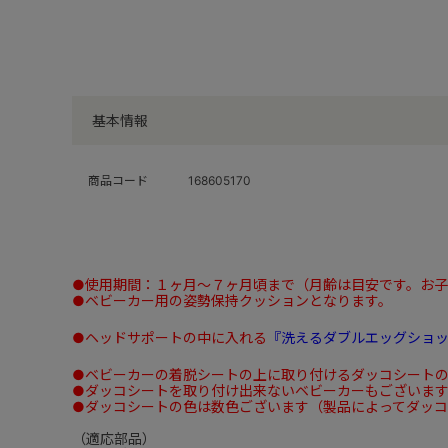
基本情報
商品コード
168605170
●使用期間：１ヶ月～７ヶ月頃まで（月齢は目安です。お
●ベビーカー用の姿勢保持クッションとなります。
●ヘッドサポートの中に入れる
『洗えるダブルエッグショ
●ベビーカーの着脱シートの上に取り付けるダッコシート
●ダッコシートを取り付け出来ないベビーカーもございま
●ダッコシートの色は数色ございます（製品によってダッ
（適応部品）