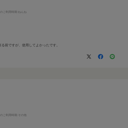
まのご利用時期
:ねんね
座る前ですが、使用してよかったです。
まのご利用時期
:その他