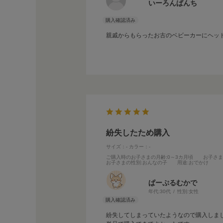
いーろんぱんち
親戚からもらったお古のベビーカーにヘッ
紛失したため購入
サイズ：-
カラー：-
ご購入時のお子さまの月齢
:0～3カ月頃
お子さ
お子さまの性別
:おんなの子
用途
:おでかけ
ぱーぷるむかで
年代:
30代
性別:
女性
紛失してしまっていたようなので購入しま