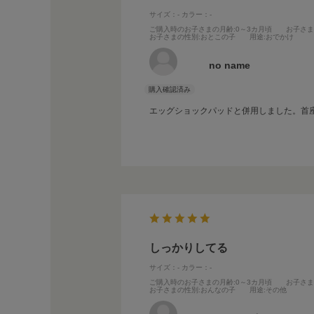
サイズ：-
カラー：-
ご購入時のお子さまの月齢
:0～3カ月頃
お子さ
お子さまの性別
:おとこの子
用途
:おでかけ
no name
エッグショックパッドと併用しました。首
しっかりしてる
サイズ：-
カラー：-
ご購入時のお子さまの月齢
:0～3カ月頃
お子さ
お子さまの性別
:おんなの子
用途
:その他