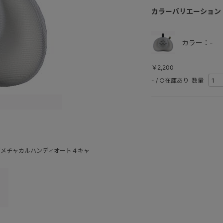
カラーバリエーション
カラー：-
￥2,200
-
/
○在庫あり
数量
／メチャカルハンディオート４キャ
）