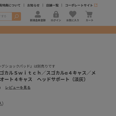
員特典について
お知らせ
店舗一覧
コーポレートサイト
検索
新規会員登録
ログイン
お気に入り
カート
ッグショックパッド』は別売りです
ゴカルＳｗｉｔｃｈ／スゴカルα４キャス／メ
オート４キャス ヘッドサポート（淡灰）
）
レビューを見る