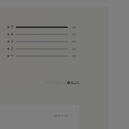
★
5
(3)
★
4
(0)
★
3
(0)
★
2
(0)
★
1
(0)
2026.5.12