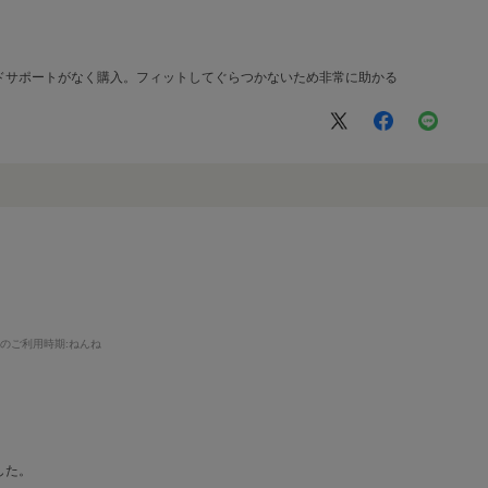
ドサポートがなく購入。フィットしてぐらつかないため非常に助かる
まのご利用時期
:ねんね
した。