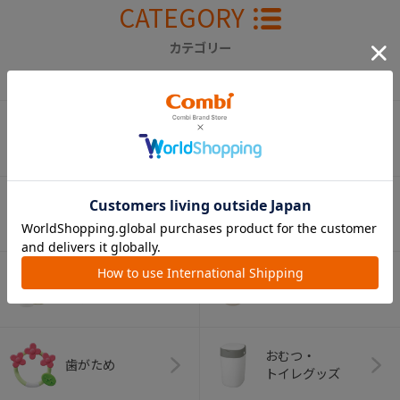
CATEGORY
カテゴリー
（コンビ）
ベビーカー
チャイルドシート
ベビーラック＆
抱っこひも
ベビーチェア
（子守帯）
哺乳びん関連
おしゃぶり
グッズ
おむつ・
歯がため
トイレグッズ