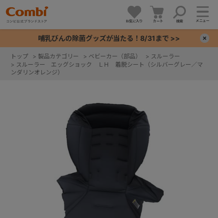
メニュー
お気に入り
カート
検索
哺乳びんの除菌グッズが当たる！8/31まで >>
×
トップ
>
製品カテゴリー
>
ベビーカー（部品）
>
スルーラー
>
スルーラー エッグショック ＬＨ 着脱シート（シルバーグレー／マ
+
ンダリンオレンジ）
+
+
+