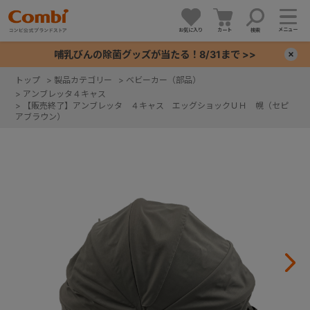
メニュー
お気に入り
カート
検索
哺乳びんの除菌グッズが当たる！8/31まで >>
×
トップ
>
製品カテゴリー
>
ベビーカー（部品）
>
アンブレッタ４キャス
+
>
【販売終了】アンブレッタ ４キャス エッグショックＵＨ 幌（セピ
アブラウン）
+
+
+