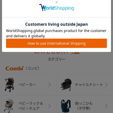
レッタ ４キャス
エッグショックＵ
Ｈ 幌（セピアブラ
ウン）
￥14,300
CATEGORY
カテゴリー
（コンビ）
ベビーカー
チャイルドシート
ベビーラック＆
抱っこひも
ベビーチェア
（子守帯）