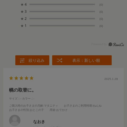
★
4
(0)
★
3
(0)
★
2
(0)
★
1
(0)
絞り込み
表示：新しい順
2025.1.28
幌の取替に。
サイズ：-
カラー：-
ご購入時のお子さまの月齢
:マタニティ
お子さまのご利用時期
:ねんね
お子さまの性別
:おとこの子
用途
:おでかけ
なおき