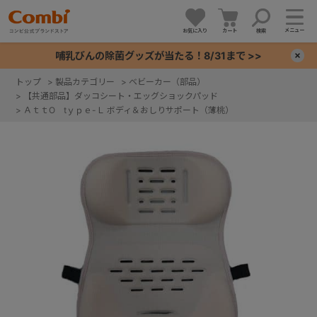
メニュー
お気に入り
カート
検索
哺乳びんの除菌グッズが当たる！8/31まで >>
×
トップ
>
製品カテゴリー
>
ベビーカー（部品）
>
【共通部品】ダッコシート・エッグショックパッド
+
>
ＡｔｔO tｙｐｅ-Ｌ ボディ＆おしりサポート（薄桃）
+
+
+