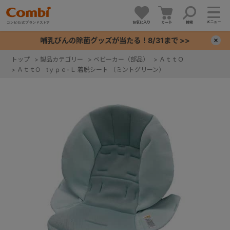
メニュー
お気に入り
カート
検索
哺乳びんの除菌グッズが当たる！8/31まで >>
×
トップ
>
製品カテゴリー
>
ベビーカー（部品）
>
ＡｔｔＯ
>
ＡｔｔO tｙｐｅ-Ｌ 着脱シート （ミントグリーン）
+
+
+
+