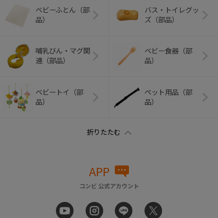
ベビーふとん（部
バス・トイレグッ
品）
ズ（部品）
哺乳びん・マグ関
ベビー食器（部
連（部品）
品）
ベビートイ（部
ペット用品（部
品）
品）
APP
コンビ 公式アカウント