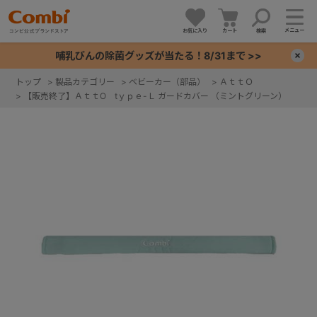
メニュー
お気に入り
カート
検索
哺乳びんの除菌グッズが当たる！8/31まで >>
×
トップ
>
製品カテゴリー
>
ベビーカー（部品）
>
ＡｔｔＯ
>
【販売終了】ＡｔｔO tｙｐｅ-Ｌ ガードカバー （ミントグリーン）
+
+
+
+