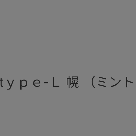
tｙｐｅ-Ｌ 幌 （ミン