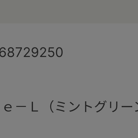
168729250
ｐｅ－Ｌ（ミントグリー