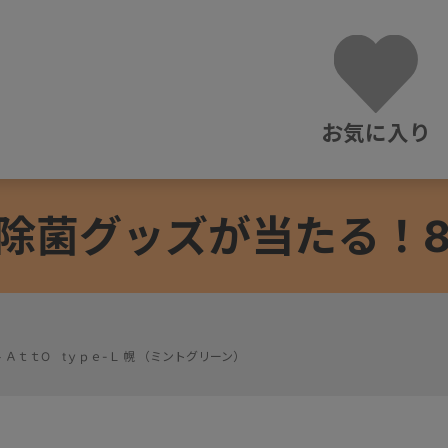
お気に入り
除菌グッズが当たる！8/3
>
ＡｔｔO tｙｐｅ-Ｌ 幌 （ミントグリーン）