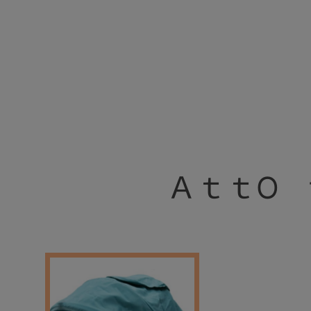
+
ＡｔｔO 
+