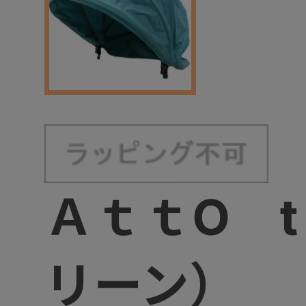
ＡｔｔO t
リーン）