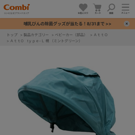
メニュー
お気に入り
カート
検索
哺乳びんの除菌グッズが当たる！8/31まで >>
×
トップ
>
製品カテゴリー
>
ベビーカー（部品）
>
ＡｔｔＯ
>
ＡｔｔO tｙｐｅ-Ｌ 幌 （ミントグリーン）
+
+
+
+