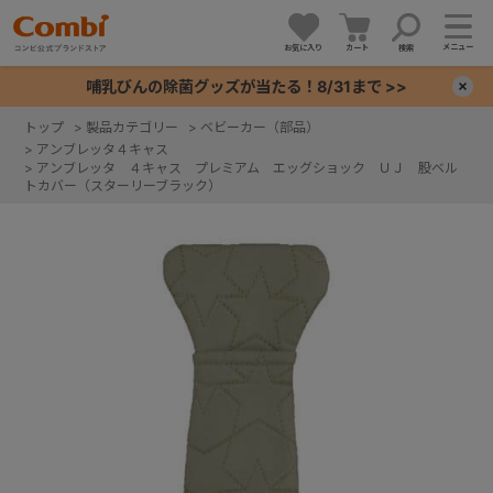
メニュー
お気に入り
カート
検索
哺乳びんの除菌グッズが当たる！8/31まで >>
×
トップ
>
製品カテゴリー
>
ベビーカー（部品）
>
アンブレッタ４キャス
+
>
アンブレッタ ４キャス プレミアム エッグショック ＵＪ 股ベル
トカバー（スターリーブラック）
+
+
+