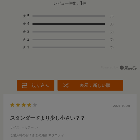
1
レビュー件数：
件
★
5
(0)
★
4
(1)
★
3
(0)
★
2
(0)
★
1
(0)
絞り込み
表示：新しい順
2021.10.28
スタンダードより少し小さい？？
サイズ：-
カラー：-
ご購入時のお子さまの月齢
:マタニティ