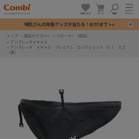
メニュー
お気に入り
カート
検索
哺乳びんの除菌グッズが当たる！8/31まで >>
×
トップ
>
製品カテゴリー
>
ベビーカー（部品）
>
アンブレッタ４キャス
+
>
アンブレッタ ４キャス プレミアム エッグショック ＵＪ カゴ
（黒）
+
+
+