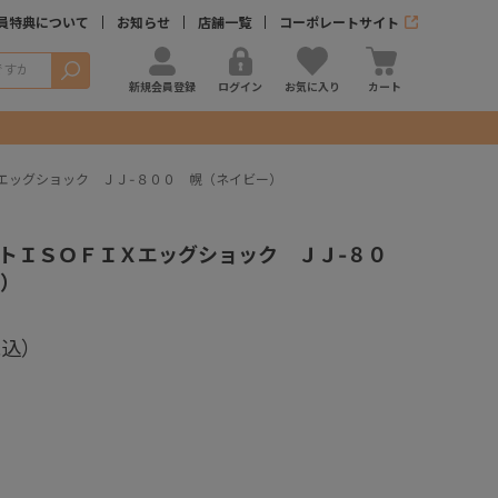
員特典について
お知らせ
店舗一覧
コーポレートサイト
検索
新規会員登録
ログイン
お気に入り
カート
エッグショック ＪＪ-８００ 幌（ネイビー）
トＩＳＯＦＩＸエッグショック ＪＪ-８０
）