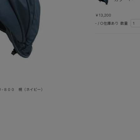
￥13,200
-
/
○在庫あり
数量
Ｊ-８００ 幌（ネイビー）