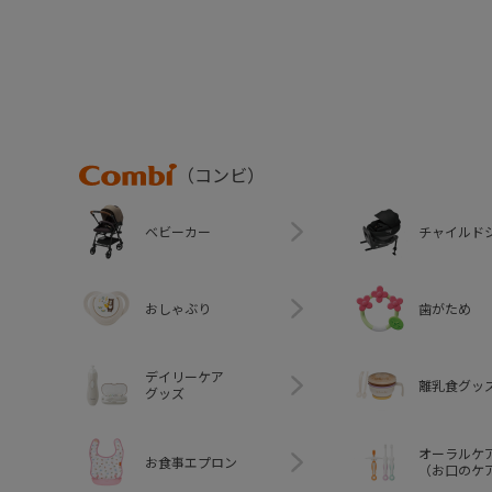
Combi
（コンビ）
ベビーカー
チャイルド
おしゃぶり
歯がため
デイリーケア
離乳食グッ
グッズ
オーラルケ
お食事エプロン
（お口のケ