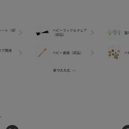
シート（部
ベビーラック＆チェア
室
（部品）
マグ関連
ベビー食器（部品）
ベ
ト