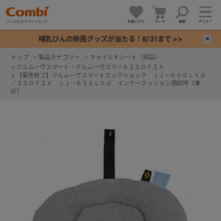
メニュー
お気に入り
カート
検索
哺乳びんの除菌グッズが当たる！8/31まで >>
×
トップ
>
製品カテゴリー
>
チャイルドシート（部品）
>
クルムーヴスマート・クルムーヴスマートＩＳＯＦＩＸ
+
>
【販売終了】クルムーヴスマートエッグショック ＪＪ－６００Ｌｔｄ
／ＩＳＯＦＩＸ ＪＪ－６５０Ｌｔｄ インナークッション頭部用（薄
灰）
+
+
+