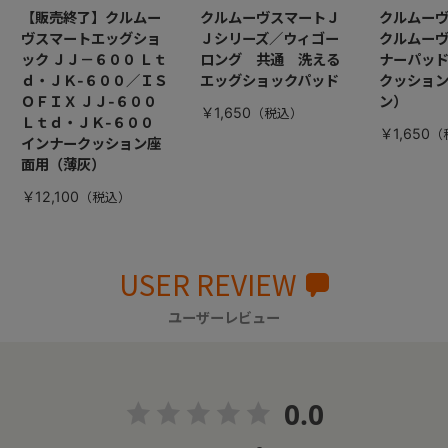
【販売終了】クルムー
クルムーヴスマートＪ
クルムー
ヴスマートエッグショ
Ｊシリーズ／ウィゴー
クルムー
ック ＪＪ－６００ Ｌｔ
ロング 共通 洗える
ナーパッ
ｄ・ＪＫ-６００／ＩＳ
エッグショックパッド
クッション
ＯＦＩＸ ＪＪ-６００
ン）
￥1,650
Ｌｔｄ・ＪＫ-６００
￥1,650
インナークッション座
面用（薄灰）
￥12,100
USER REVIEW
ユーザーレビュー
0.0