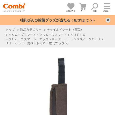
メニュー
お気に入り
カート
検索
哺乳びんの除菌グッズが当たる！8/31まで >>
×
トップ
>
製品カテゴリー
>
チャイルドシート（部品）
>
クルムーヴスマート・クルムーヴスマートＩＳＯＦＩＸ
+
>
クルムーヴスマート エッグショック ＪＪ－６００／ＩＳＯＦＩＸ
ＪＪ－６５０ 肩ベルトカバー左（ブラウン）
+
+
+