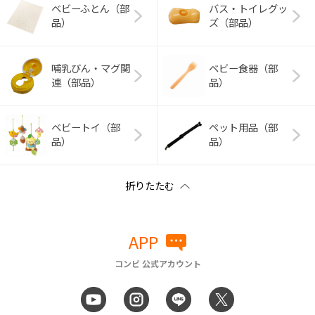
ベビーふとん（部
バス・トイレグッ
品）
ズ（部品）
哺乳びん・マグ関
ベビー食器（部
連（部品）
品）
ベビートイ（部
ペット用品（部
品）
品）
APP
コンビ 公式アカウント