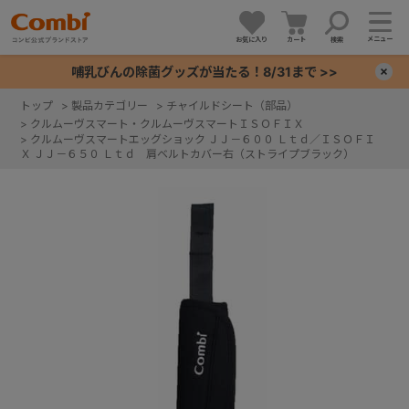
メニュー
お気に入り
カート
検索
哺乳びんの除菌グッズが当たる！8/31まで >>
×
トップ
>
製品カテゴリー
>
チャイルドシート（部品）
>
クルムーヴスマート・クルムーヴスマートＩＳＯＦＩＸ
+
>
クルムーヴスマートエッグショック ＪＪ－６００ Ｌｔｄ／ＩＳＯＦＩ
Ｘ ＪＪ－６５０ Ｌｔｄ 肩ベルトカバー右（ストライプブラック）
+
+
+