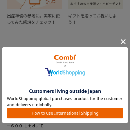
出産準備の参考に。実際に使
ギフトを贈ってお祝いしよ
ってみた感想をチェック！
う！
CHECKED ITEM
最近見た商品
クルムーヴスマート
エッグショック ＪＪ
－６００ Ｌｔｄ／Ｉ