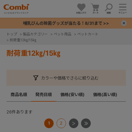
メニュー
お気に入り
カート
検索
哺乳びんの除菌グッズが当たる！8/31まで >>
×
トップ
>
製品カテゴリー
>
ペット用品
>
ペットカート
>
耐荷重12㎏/15㎏
+
耐荷重12㎏/15㎏
+
+
カラーや価格でさらに絞り込む
+
商品名順
発売日順
価格(安い順)
価格(高い順)
26
件あります
1
2