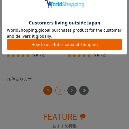
コムペット ミリミリライト ア
コムペット ミリミリライト ア
ルファ
ルファ
新色登場！幌はファスナー式
新色登場！幌はファスナー式
でラクラク開閉でき、ワンち
でラクラク開閉でき、ワンち
ゃんやネコちゃんの抜け出し
ゃんやネコちゃんの抜け出し
を防止！キャリー部前面にメ
を防止！キャリー部前面にメ
￥39,600
￥39,600
ッシュがプラスされた通気性
ッシュがプラスされた通気性
5.0
（2）
5.0
（2）
抜群の「ミリミリライト」シ
抜群の「ミリミリライト」シ
リーズです。
リーズです。
26
件あります
1
2
FEATURE
おすすめ特集