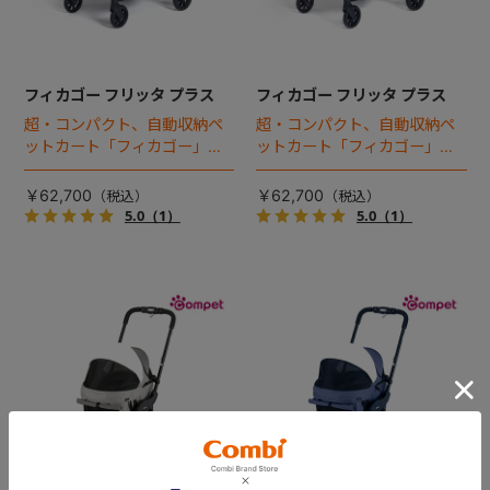
フィカゴー フリッタ プラス
フィカゴー フリッタ プラス
超・コンパクト、自動収納ペ
超・コンパクト、自動収納ペ
ットカート「フィカゴー」に
ットカート「フィカゴー」に
キャビン着脱タイプが新登
キャビン着脱タイプが新登
場！
場！
￥62,700
￥62,700
5.0
（1）
5.0
（1）