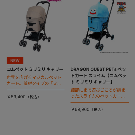
コムペット ミリミリ キャリー
DRAGON QUEST PETs ペッ
トカート スライム【コムペッ
世界を広げるマジカルペット
ト ミリミリ キャリー】
カート。着脱タイプの『ミリ
ミリ キャリー』 からアースカ
細部にまで遊びごころが詰ま
ラーが登場！
ったスライムのペットカー
￥59,400
ト。
￥69,960