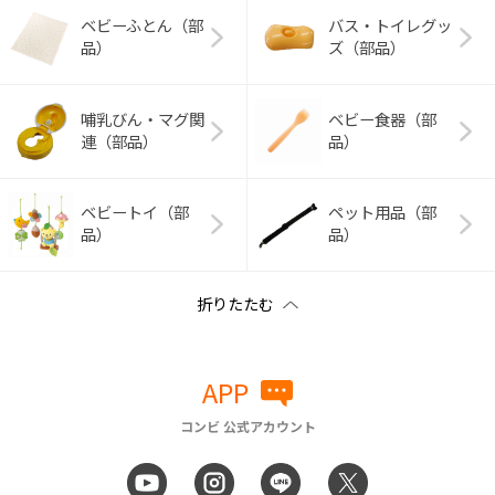
ベビーふとん（部
バス・トイレグッ
品）
ズ（部品）
哺乳びん・マグ関
ベビー食器（部
連（部品）
品）
ベビートイ（部
ペット用品（部
品）
品）
APP
コンビ 公式アカウント