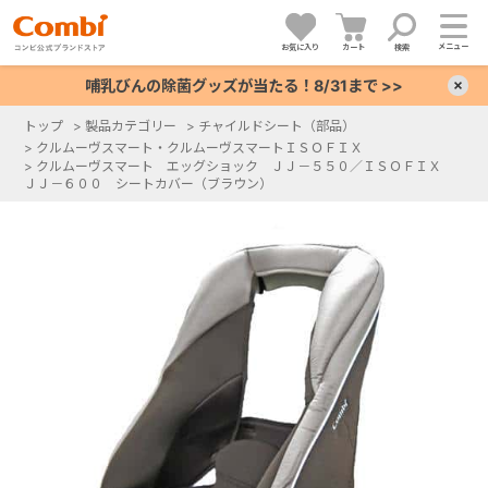
メニュー
お気に入り
カート
検索
哺乳びんの除菌グッズが当たる！8/31まで >>
×
トップ
>
製品カテゴリー
>
チャイルドシート（部品）
>
クルムーヴスマート・クルムーヴスマートＩＳＯＦＩＸ
+
>
クルムーヴスマート エッグショック ＪＪ－５５０／ＩＳＯＦＩＸ
ＪＪ－６００ シートカバー（ブラウン）
+
+
+