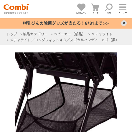
メニュー
お気に入り
カート
検索
哺乳びんの除菌グッズが当たる！8/31まで >>
×
トップ
>
製品カテゴリー
>
ベビーカー（部品）
>
メチャライト
>
メチャライト／ロングフィット４８／スゴカルハンディ カゴ（黒）
+
+
+
+