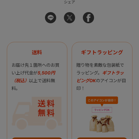
シェア
送料
ギフトラッピング
お届け先１箇所へのお買
贈り物を素敵な包装紙で
い上げ代金が
5,500円
ラッピング。
ギフトラッ
（税込）
以上で送料無
ピングOK
のアイコンが目
料。
印！