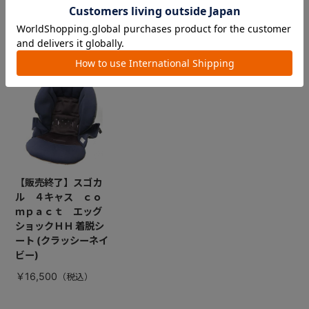
CHECKED ITEM
最近見た商品
【販売終了】スゴカ
ル ４キャス ｃｏ
ｍｐａｃｔ エッグ
ショックＨＨ 着脱シ
ート (クラッシーネイ
ビー)
￥16,500