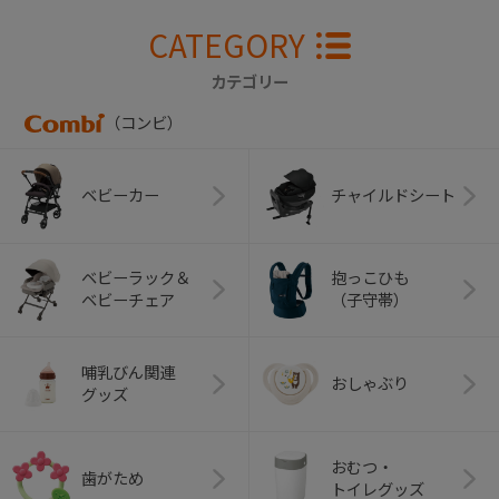
CATEGORY
カテゴリー
（コンビ）
ベビーカー
チャイルドシート
ベビーラック＆
抱っこひも
ベビーチェア
（子守帯）
哺乳びん関連
おしゃぶり
グッズ
おむつ・
歯がため
トイレグッズ