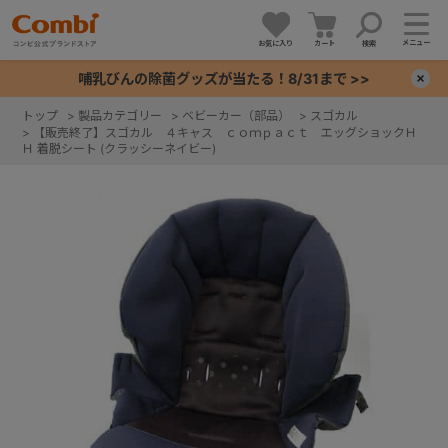
メニュー
お気に入り
カート
検索
哺乳びんの除菌グッズが当たる！8/31まで >>
×
トップ
>
製品カテゴリー
>
ベビーカー（部品）
>
スゴカル
>
【販売終了】スゴカル ４キャス ｃｏｍｐａｃｔ エッグショックＨ
+
Ｈ 着脱シート (クラッシーネイビー)
+
+
+