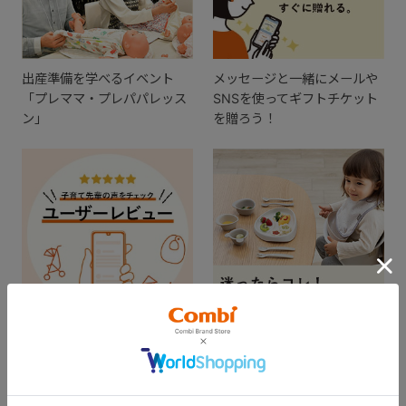
出産準備を学べるイベント
メッセージと一緒にメールや
「プレママ・プレパパレッス
SNSを使ってギフトチケット
ン」
を贈ろう！
出産準備の参考に。実際に使
ギフトを贈ってお祝いしよ
ってみた感想をチェック！
う！