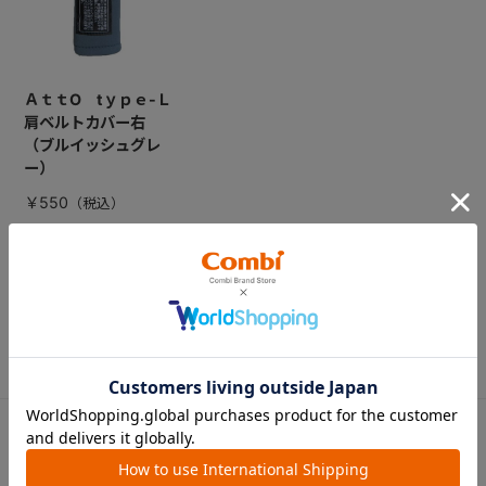
ＡｔｔO tｙｐｅ-Ｌ
肩ベルトカバー右
（ブルイッシュグレ
ー）
￥550
CATEGORY
カテゴリー
（コンビ）
ベビーカー
チャイルドシート