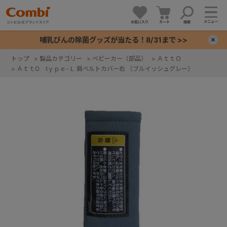
メニュー
お気に入り
カート
検索
哺乳びんの除菌グッズが当たる！8/31まで >>
×
トップ
>
製品カテゴリー
>
ベビーカー（部品）
>
ＡｔｔＯ
>
ＡｔｔO tｙｐｅ-Ｌ 肩ベルトカバー右 （ブルイッシュグレー）
+
+
+
+