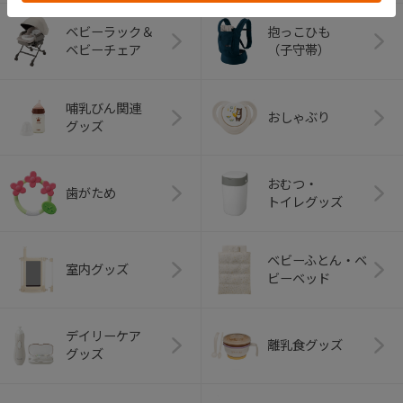
ベビーラック＆
抱っこひも
ベビーチェア
（子守帯）
哺乳びん関連
おしゃぶり
グッズ
おむつ・
歯がため
トイレグッズ
ベビーふとん・ベ
室内グッズ
ビーベッド
デイリーケア
離乳食グッズ
グッズ