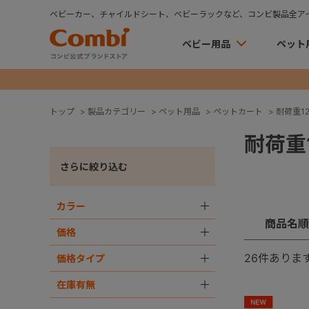
ベビーカー、チャイルドシート、ベビーラックなど、コンビ製品全ア
ベビー用品
ペット
トップ
>
製品カテゴリー
>
ペット用品
>
ペットカート
>
耐荷重12
耐荷重1
さらに絞り込む
カラー
＋
商品名順
価格
＋
26
件ありま
価格タイプ
＋
在庫有無
＋