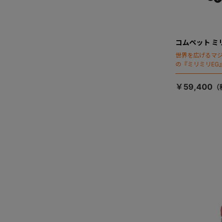
コムペット ミ
世界を広げるマ
の『ミリミリEG
「マジカルフォ
￥59,400