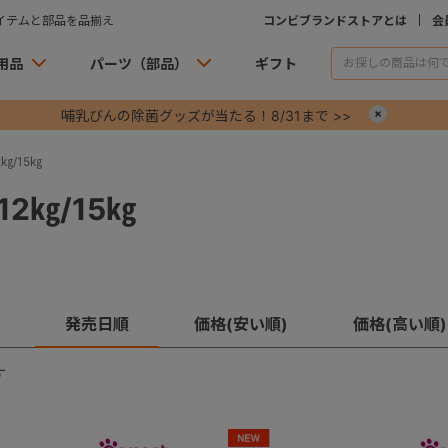
イテムと部品を品揃え
コンビブランドストアとは
会
用品
パーツ（部品）
ギフト
哺乳びんの除菌グッズが当たる！8/31まで >>
×
㎏/15㎏
2㎏/15㎏
発売日順
価格(安い順)
価格(高い順)
す