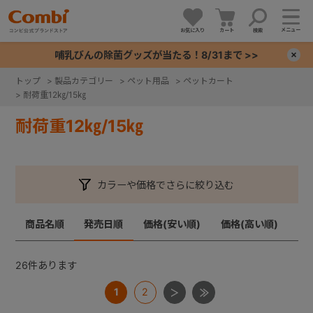
メニュー
お気に入り
カート
検索
哺乳びんの除菌グッズが当たる！8/31まで >>
×
トップ
>
製品カテゴリー
>
ペット用品
>
ペットカート
>
耐荷重12㎏/15㎏
+
耐荷重12㎏/15㎏
+
+
カラーや価格でさらに絞り込む
+
商品名順
発売日順
価格(安い順)
価格(高い順)
26
件あります
1
2