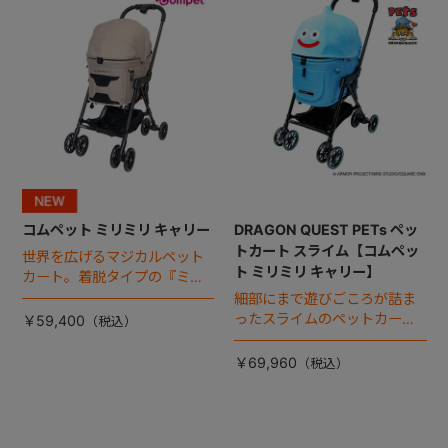
コムペット ミリミリ キャリー
DRAGON QUEST PETs ペッ
トカート スライム【コムペッ
世界を広げるマジカルペット
ト ミリミリ キャリー】
カート。着脱タイプの『ミリ
ミリ キャリー』 からアースカ
細部にまで遊びごころが詰ま
ラーが登場！
ったスライムのペットカー
￥59,400
ト。
￥69,960