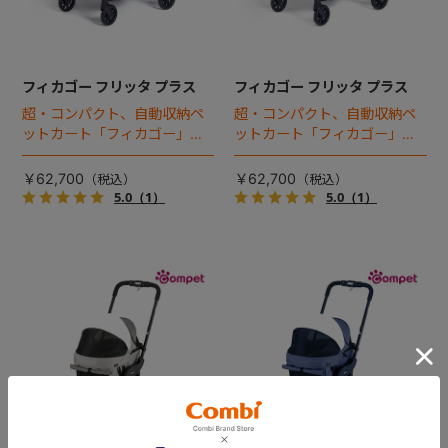
フィカゴー フリッタ プラス
フィカゴー フリッタ プラス
超・コンパクト、自動収納ペ
超・コンパクト、自動収納ペ
ットカート「フィカゴー」に
ットカート「フィカゴー」に
キャビン着脱タイプが新登
キャビン着脱タイプが新登
場！
場！
￥62,700
￥62,700
5.0
（1）
5.0
（1）