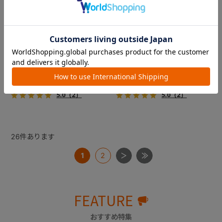
コムペット ミリミリライト ア
コムペット ミリミリライト ア
ルファ
ルファ
新色登場！幌はファスナー式
新色登場！幌はファスナー式
でラクラク開閉でき、ワンち
でラクラク開閉でき、ワンち
ゃんやネコちゃんの抜け出し
ゃんやネコちゃんの抜け出し
を防止！キャリー部前面にメ
を防止！キャリー部前面にメ
￥39,600
￥39,600
ッシュがプラスされた通気性
ッシュがプラスされた通気性
5.0
（2）
5.0
（2）
抜群の「ミリミリライト」シ
抜群の「ミリミリライト」シ
リーズです。
リーズです。
26
件あります
1
2
FEATURE
おすすめ特集