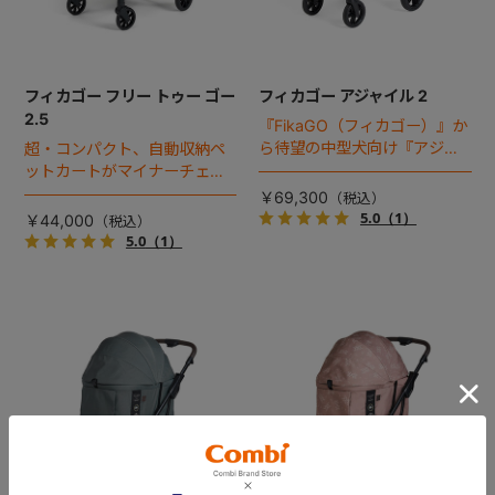
フィカゴー フリー トゥー ゴー
フィカゴー アジャイル 2
2.5
『FikaGO（フィカゴー）』か
ら待望の中型犬向け『アジャ
超・コンパクト、自動収納ペ
イル２』 登場！耐荷重30kg
ットカートがマイナーチェン
で、しかも1秒・自動収納機能
ジ！
￥69,300
搭載！！
5.0
（1）
￥44,000
5.0
（1）