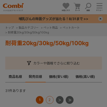
メニュー
お気に入り
カート
検索
哺乳びんの除菌グッズが当たる！8/31まで >>
×
トップ
>
製品カテゴリー
>
ペット用品
>
ペットカート
>
耐荷重20kg/30kg/50kg/100kg
+
耐荷重20kg/30kg/50kg/100kg
+
+
カラーや価格でさらに絞り込む
+
商品名順
発売日順
価格(安い順)
価格(高い順)
31
件あります
1
2