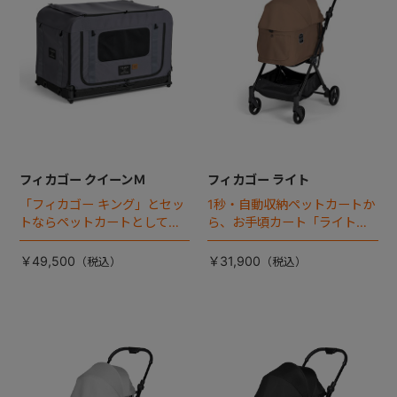
フィカゴー クイーンＭ
フィカゴー ライト
「フィカゴー キング」とセッ
1秒・自動収納ペットカートか
トならペットカートとしても
ら、お手頃カート「ライト」
使える、耐荷重50㎏の大型犬
が登場！
向けケージが登場！
￥49,500
￥31,900