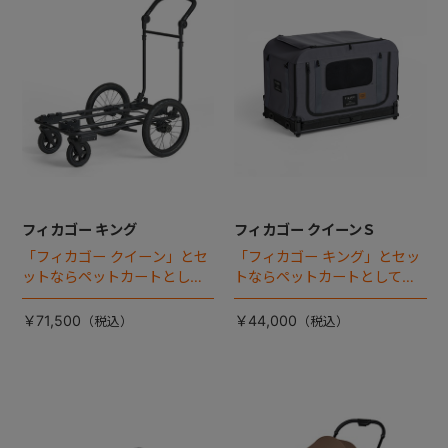
フィカゴー キング
フィカゴー クイーンＳ
「フィカゴー クイーン」とセ
「フィカゴー キング」とセッ
ットならペットカートとして
トならペットカートとしても
使える、耐荷重50kgの大型犬
使える、耐荷重30㎏の中～大
向け車体登場！
型犬向けケージが登場！
￥71,500
￥44,000