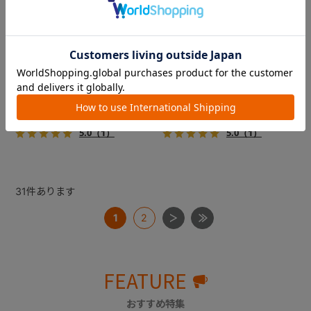
フィカゴー アジャイル 2
フィカゴー アジャイル 2
『FikaGO（フィカゴー）』か
『FikaGO（フィカゴー）』か
ら待望の中型犬向け『アジャ
ら待望の中型犬向け『アジャ
イル２』 登場！耐荷重30kg
イル２』 登場！耐荷重30kg
で、しかも1秒・自動収納機能
で、しかも1秒・自動収納機能
￥69,300
￥69,300
搭載！！
搭載！！
5.0
（1）
5.0
（1）
31
件あります
1
2
FEATURE
おすすめ特集