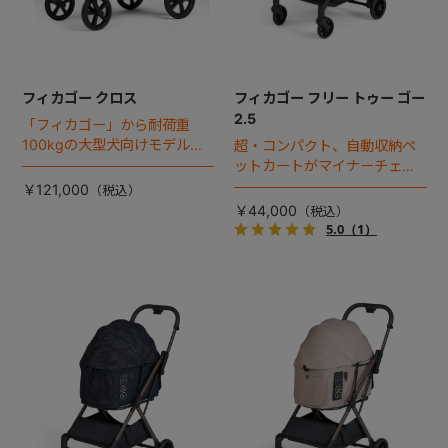
フィカゴー クロス
フィカゴー フリー トゥー ゴー
2.5
「フィカゴー」から耐荷重
100kgの大型犬向けモデルが
超・コンパクト、自動収納ペ
登場。
ットカートがマイナーチェン
ジ！
￥121,000
￥44,000
5.0
（1）