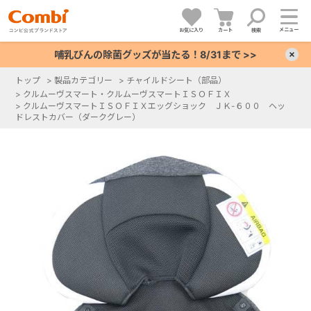
メニュー
お気に入り
カート
検索
哺乳びんの除菌グッズが当たる！8/31まで >>
×
トップ
>
製品カテゴリー
>
チャイルドシート（部品）
>
クルムーヴスマート・クルムーヴスマートＩＳＯＦＩＸ
+
>
クルムーヴスマートＩＳＯＦＩＸエッグショック ＪＫ-６００ ヘッ
ドレストカバー（ダークグレー）
+
+
+