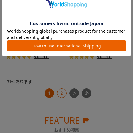
フィカゴー アジャイル 2
フィカゴー アジャイル 2
『FikaGO（フィカゴー）』か
『FikaGO（フィカゴー）』か
ら待望の中型犬向け『アジャ
ら待望の中型犬向け『アジャ
イル２』 登場！耐荷重30kg
イル２』 登場！耐荷重30kg
で、しかも1秒・自動収納機能
で、しかも1秒・自動収納機能
￥69,300
￥69,300
搭載！！
搭載！！
5.0
（1）
5.0
（1）
31
件あります
1
2
FEATURE
おすすめ特集