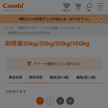
メニュー
お気に入り
カート
検索
哺乳びんの除菌グッズが当たる！8/31まで >>
×
トップ
>
製品カテゴリー
>
ペット用品
>
ペットカート
>
耐荷重20kg/30kg/50kg/100kg
+
耐荷重20kg/30kg/50kg/100kg
+
+
カラーや価格でさらに絞り込む
+
商品名順
発売日順
価格(安い順)
価格(高い順)
31
件あります
1
2