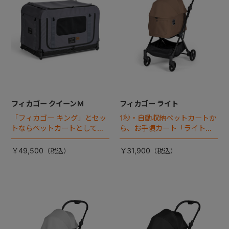
フィカゴー クイーンＭ
フィカゴー ライト
「フィカゴー キング」とセッ
1秒・自動収納ペットカートか
トならペットカートとしても
ら、お手頃カート「ライト」
使える、耐荷重50㎏の大型犬
が登場！
向けケージが登場！
￥49,500
￥31,900