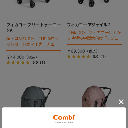
フィカゴー フリー トゥー ゴー
フィカゴー アジャイル 2
2.5
『FikaGO（フィカゴー）』か
ら待望の中型犬向け『アジャ
超・コンパクト、自動収納ペ
イル２』 登場！耐荷重30kg
ットカートがマイナーチェン
で、しかも1秒・自動収納機能
ジ！
￥69,300
搭載！！
5.0
（1）
￥44,000
5.0
（1）