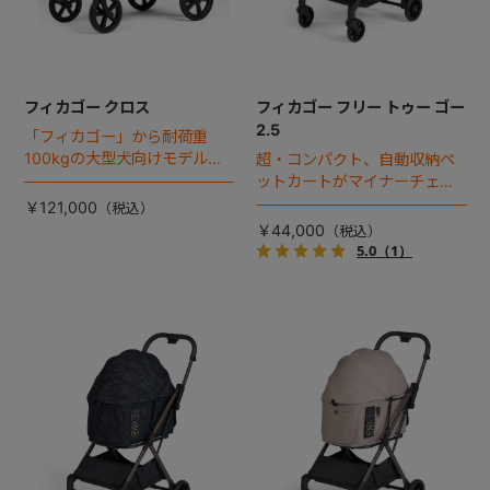
フィカゴー クロス
フィカゴー フリー トゥー ゴー
2.5
「フィカゴー」から耐荷重
100kgの大型犬向けモデルが
超・コンパクト、自動収納ペ
登場。
ットカートがマイナーチェン
ジ！
￥121,000
￥44,000
5.0
（1）