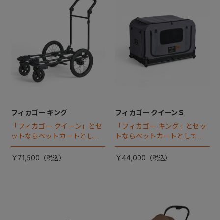
フィカゴー キング
フィカゴー クイーンＳ
「フィカゴー クイーン」とセ
「フィカゴー キング」とセッ
ットならペットカートとして
トならペットカートとしても
使える、耐荷重50kgの大型犬
使える、耐荷重30㎏の中～大
向け車体登場！
型犬向けケージが登場！
￥71,500
￥44,000