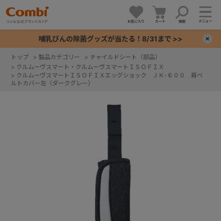
メニュー
お気に入り
カート
検索
哺乳びんの除菌グッズが当たる！8/31まで >>
×
トップ
>
製品カテゴリー
>
チャイルドシート（部品）
>
クルムーヴスマート・クルムーヴスマートＩＳＯＦＩＸ
+
>
クルムーヴスマートＩＳＯＦＩＸエッグショック ＪＫ-６００ 肩ベ
ルトカバー左（ダークグレー）
+
+
+