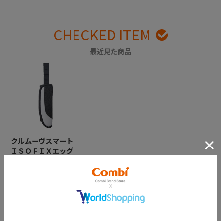
CHECKED ITEM
最近見た商品
クルムーヴスマート
ＩＳＯＦＩＸエッグ
ショック ＪＫ-６０
０ 肩ベルトカバー
左（ダークグレー）
￥2,750