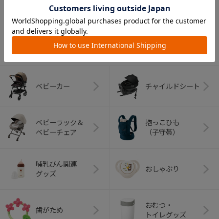
CATEGORY
カテゴリー
（コンビ）
ベビーカー
チャイルドシート
ベビーラック＆
抱っこひも
ベビーチェア
（子守帯）
哺乳びん関連
おしゃぶり
グッズ
おむつ・
歯がため
トイレグッズ