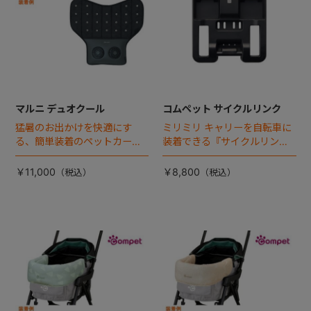
マルニ デュオクール
コムペット サイクルリンク
猛暑のお出かけを快適にす
ミリミリ キャリーを自転車に
る、簡単装着のペットカート
装着できる『サイクルリン
専用ダブル送風ファンが登
ク』が登場！
場。
￥11,000
￥8,800