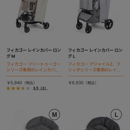
フィカゴー レインカバー ロン
フィカゴー レインカバー ロン
グ M
グ L
フィカゴー フリートゥーゴー
フィカゴー アジャイル2、フ
シリーズ専用のレインカバ
リッタシリーズ専用のレイン
ー。雨の日のお出かけも安
カバー。雨の日のお出かけも
心。
安心。
￥5,940
￥6,930
3.5
（2）