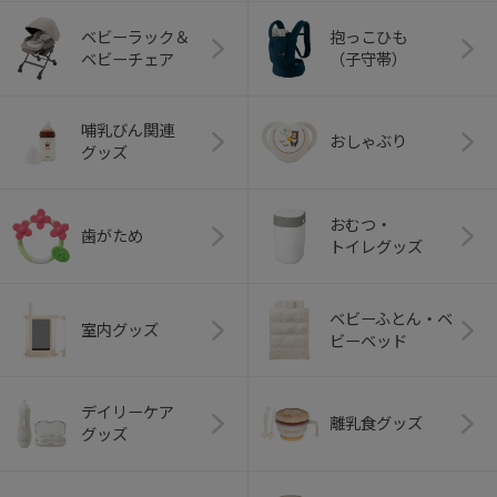
ベビーラック＆
抱っこひも
ベビーチェア
（子守帯）
哺乳びん関連
おしゃぶり
グッズ
おむつ・
歯がため
トイレグッズ
ベビーふとん・ベ
室内グッズ
ビーベッド
デイリーケア
離乳食グッズ
グッズ