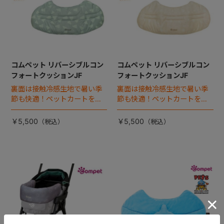
コムペット リバーシブルコン
コムペット リバーシブルコン
フォートクッションJF
フォートクッションJF
裏面は接触冷感生地で暑い季
裏面は接触冷感生地で暑い季
節も快適！ペットカートをお
節も快適！ペットカートをお
しゃれに・かわいく・かっこ
しゃれに・かわいく・かっこ
よく！
よく！
￥5,500
￥5,500