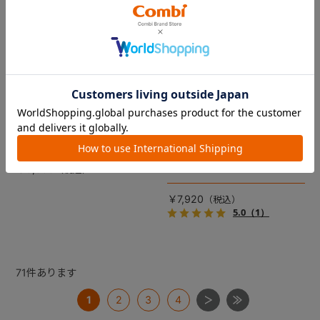
コムペット リバーシブルコン
DRAGON QUEST PETs コン
フォートクッションJF
フォートクッション スライム
【コムペット ペットカート
裏面は接触冷感生地で暑い季
用】
節も快適！ペットカートをお
しゃれに・かわいく・かっこ
愛車の目印に！ふわふわ生地
よく！
のスライムのかたちをした、
￥5,500
あごのせクッション。
￥7,920
5.0
（1）
71
件あります
1
2
3
4