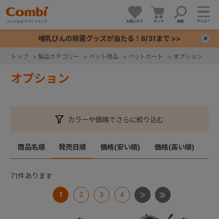
メニュー
お気に入り
カート
検索
哺乳びんの除菌グッズが当たる！8/31まで >>
×
トップ
>
製品カテゴリー
>
ペット用品
>
ペットカート
>
オプション
+
オプション
+
カラーや価格でさらに絞り込む
+
商品名順
発売日順
価格(安い順)
価格(高い順)
+
71
件あります
1
2
3
4