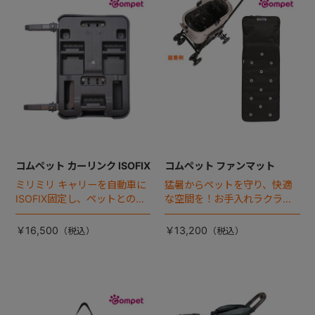
+
+
コムペット カーリンク ISOFIX
コムペット ファンマット
ミリミリ キャリーを自動車に
猛暑からペットを守り、快適
ISOFIX固定し、ペットとの車
な空間を！お手入れラクラク
移動をカンタン・快適に！
な「ファンマット」が登場！
￥16,500
￥13,200