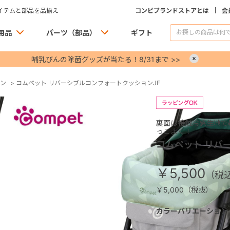
イテムと部品を品揃え
コンビブランドストアとは
会
用品
パーツ（部品）
ギフト
哺乳びんの除菌グッズが当たる！8/31まで >>
×
ン
>
コムペット リバーシブルコンフォートクッションJF
裏面は接触冷感生地で
っこよく！
コムペット リバ
￥5,500
￥5,000（税抜）
カラーバリエーション