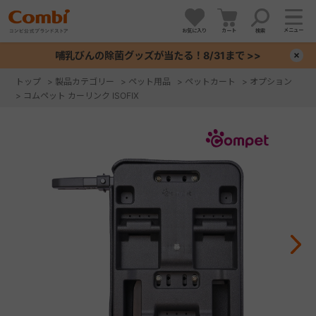
メニュー
お気に入り
カート
検索
哺乳びんの除菌グッズが当たる！8/31まで >>
×
トップ
>
製品カテゴリー
>
ペット用品
>
ペットカート
>
オプション
>
コムペット カーリンク ISOFIX
+
+
+
+