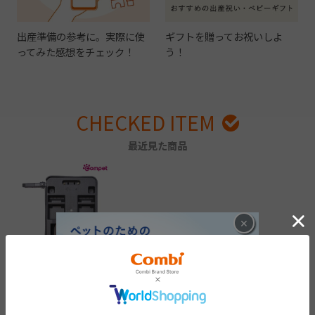
出産準備の参考に。実際に使
ギフトを贈ってお祝いしよ
ってみた感想をチェック！
う！
CHECKED ITEM
最近見た商品
×
コムペット カーリン
ク ISOFIX
￥16,500