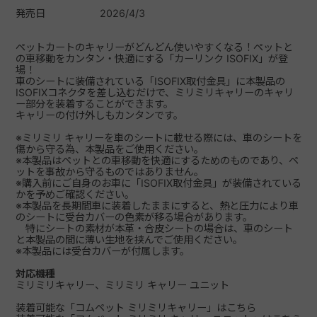
発売日
2026/4/3
ペットカートのキャリーがどんどん使いやすくなる！ペットと
の車移動をカンタン・快適にする「カーリンク ISOFIX」が登
場！
車のシートに装備されている「ISOFIX取付金具」に本製品の
ISOFIXコネクタを差し込むだけで、ミリミリキャリーのキャリ
ー部分を装着することができます。
キャリーの付け外しもカンタンです。
※ミリミリ キャリーを車のシートに載せる際には、車のシートを
傷から守る為、本製品をご使用ください。
※本製品はペットとの車移動を快適にするためのものであり、ペ
ットを事故から守るものではありません。
※購入前にご自身のお車に「ISOFIX取付金具」が装備されている
かを予めご確認ください。
※本製品を長期間車に装着したままにすると、熱と圧力により車
のシートに受台カバーの色素が移る場合があります。
特にシートの素材が本革・合皮シートの場合は、車のシート
と本製品の間に薄い生地を挟んでご使用ください。
※本製品には受台カバーが付属します。
対応機種
ミリミリキャリー、ミリミリ キャリー ユニット
装着可能な
「コムペット ミリミリキャリー」はこちら