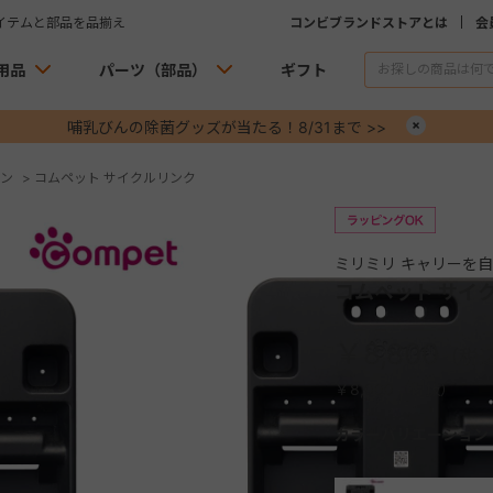
イテムと部品を品揃え
コンビブランドストアとは
会
用品
パーツ（部品）
ギフト
哺乳びんの除菌グッズが当たる！8/31まで >>
×
ン
>
コムペット サイクルリンク
ミリミリ キャリーを
コムペット サイ
￥8,800
￥8,000（税抜）
カラーバリエーション