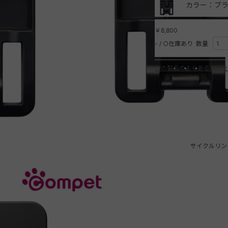
カラー：ブラ
￥8,800
-
/
○在庫あり
数量
この製品のよくある質問を
サイクルリン