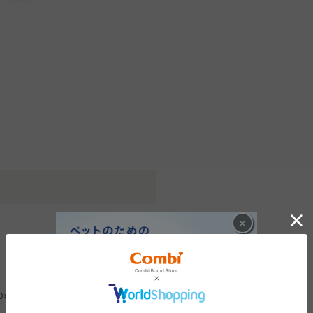
×
×D120×H120mm