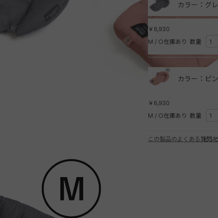
カラー：グレ
￥6,930
M
/
○在庫あり
数量
カラー：ピン
￥6,930
M
/
○在庫あり
数量
この製品のよくある質問を
ピンク