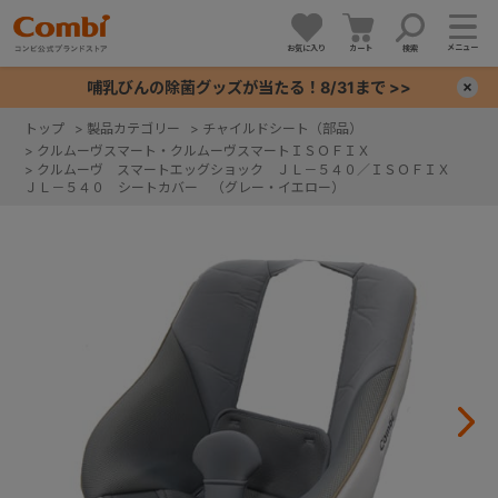
メニュー
お気に入り
カート
検索
哺乳びんの除菌グッズが当たる！8/31まで >>
×
トップ
>
製品カテゴリー
>
チャイルドシート（部品）
>
クルムーヴスマート・クルムーヴスマートＩＳＯＦＩＸ
+
>
クルムーヴ スマートエッグショック ＪＬ－５４０／ＩＳＯＦＩＸ
ＪＬ－５４０ シートカバー （グレー・イエロー）
+
+
+