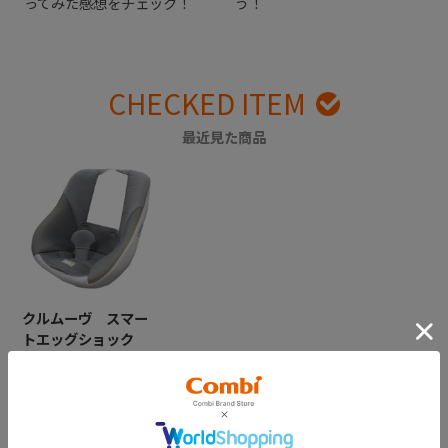
ってみた感想をチェック！
う！
CHECKED ITEM
最近見た商品
クルムーヴ スマー
トエッグショック
ＪＬ－５４０／ＩＳ
ＯＦＩＸ ＪＬ－５
４０ シートカバ
ー （グレー・イエ
ロー）