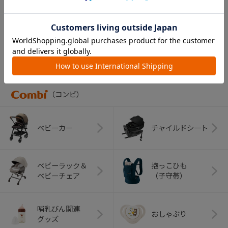
￥11,000
CATEGORY
カテゴリー
（コンビ）
ベビーカー
チャイルドシート
ベビーラック＆
抱っこひも
ベビーチェア
（子守帯）
哺乳びん関連
おしゃぶり
グッズ