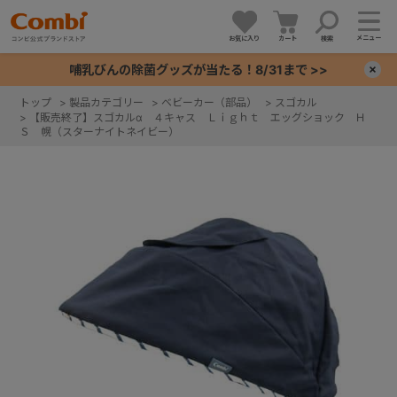
メニュー
お気に入り
カート
検索
哺乳びんの除菌グッズが当たる！8/31まで >>
×
トップ
>
製品カテゴリー
>
ベビーカー（部品）
>
スゴカル
>
【販売終了】スゴカルα ４キャス Ｌｉｇｈｔ エッグショック Ｈ
+
Ｓ 幌（スターナイトネイビー）
+
+
+