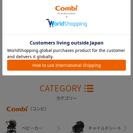
【販売終了】スゴカ
ルα ４キャス Ｌｉ
ｇｈｔ エッグショ
ック ＨＳ 幌（ス
ターナイトネイビ
ー）
￥14,300
CATEGORY
カテゴリー
（コンビ）
ベビーカー
チャイルドシート