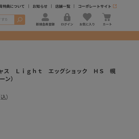
員特典について
お知らせ
店舗一覧
コーポレートサイト
検索
新規会員登録
ログイン
お気に入り
カート
）
ャス Ｌｉｇｈｔ エッグショック ＨＳ 幌
ーン）