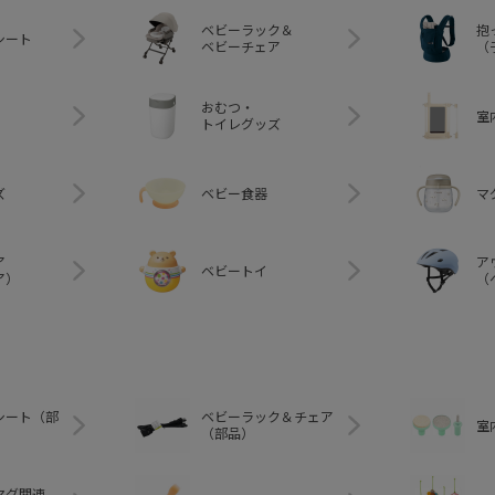
ベビーラック＆
抱
シート
ベビーチェア
（
おむつ・
室
トイレグッズ
ズ
ベビー食器
マ
ア
ア
ベビートイ
ア）
（
シート（部
ベビーラック＆チェア
室
（部品）
マグ関連