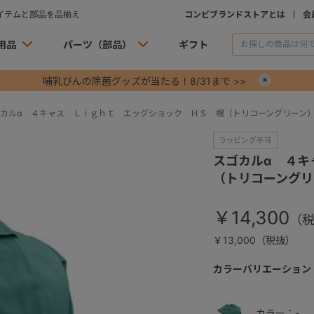
イテムと部品を品揃え
コンビブランドストアとは
会
用品
パーツ（部品）
ギフト
哺乳びんの除菌グッズが当たる！8/31まで >>
×
カルα ４キャス Ｌｉｇｈｔ エッグショック ＨＳ 幌（トリコーングリーン
スゴカルα ４キ
（トリコーングリ
￥14,300
￥13,000（税抜）
カラーバリエーション
カラー：-