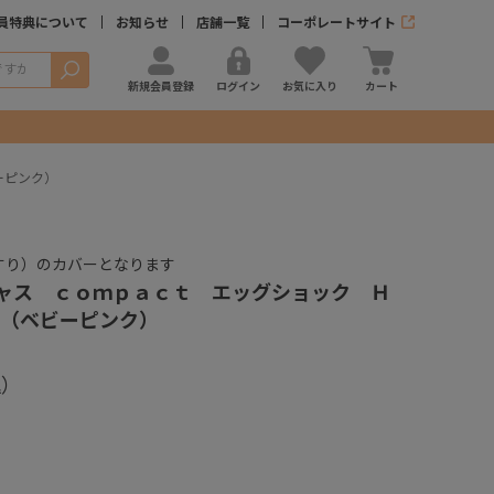
員特典について
お知らせ
店舗一覧
コーポレートサイト
検索
新規会員登録
ログイン
お気に入り
カート
ーピンク）
すり）のカバーとなります
ャス ｃｏｍｐａｃｔ エッグショック Ｈ
（ベビーピンク）