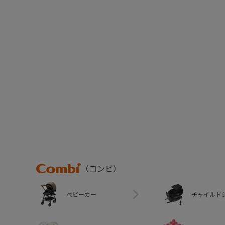
Combi
（コンビ）
ベビーカー
チャイルド