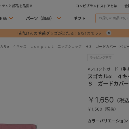
イテムと部品を品揃え
コンビブランドストアとは
会
用品
パーツ（部品）
ギフト
哺乳びんの除菌グッズが当たる！8/31まで >>
×
カルα ４キャス ｃｏｍｐａｃｔ エッグショック ＨＳ ガードカバー（ベビ
※フロントガード（手
スゴカルα ４キ
Ｓ ガードカバー
￥1,650
￥1,500（税抜）
カラーバリエーション