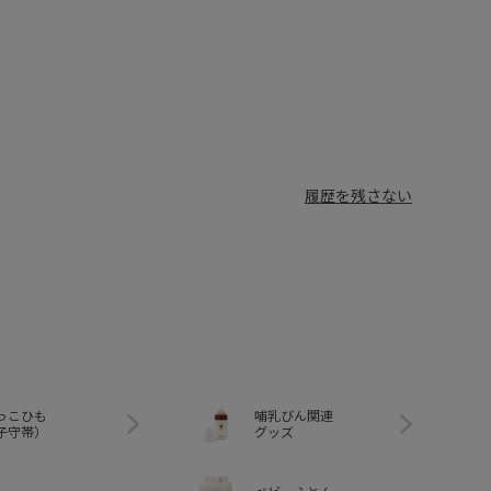
履歴を残さない
っこひも
哺乳びん関連
子守帯）
グッズ