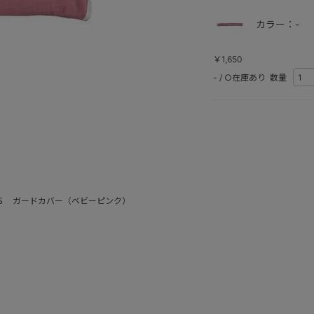
カラー：-
￥1,650
-
/
○在庫あり
数量
Ｓ ガードカバー（ベビーピンク）