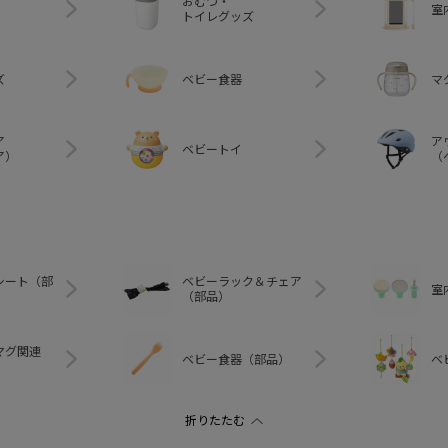
おむつ・
室
トイレグッズ
ズ
ベビー食器
マ
ア
ア
ベビートイ
ア）
（
シート（部
ベビーラック＆チェア
室
（部品）
マグ関連
ベビー食器（部品）
ベ