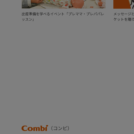
出産準備を学べるイベント「プレママ・プレパパレ
メッセージと
ッスン」
ケットを贈
Combi
（コンビ）