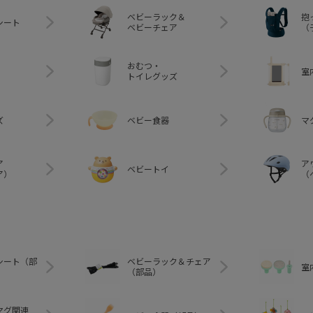
ベビーラック＆
抱
シート
ベビーチェア
（
おむつ・
室
トイレグッズ
ズ
ベビー食器
マ
ア
ア
ベビートイ
ア）
（
シート（部
ベビーラック＆チェア
室
（部品）
マグ関連