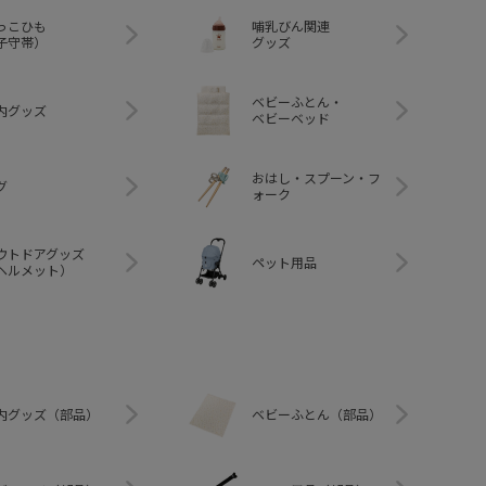
っこひも
哺乳びん関連
子守帯）
グッズ
ベビーふとん・
内グッズ
ベビーベッド
おはし・スプーン・フ
グ
ォーク
ウトドアグッズ
ペット用品
ヘルメット）
内グッズ（部品）
ベビーふとん（部品）