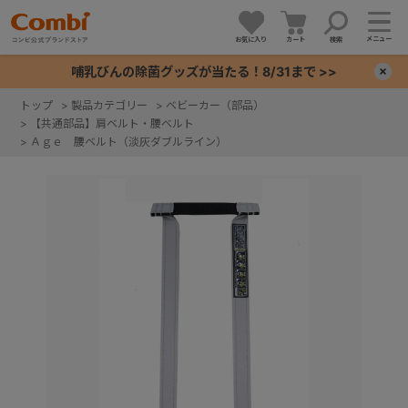
メニュー
お気に入り
カート
検索
哺乳びんの除菌グッズが当たる！8/31まで >>
×
トップ
>
製品カテゴリー
>
ベビーカー（部品）
>
【共通部品】肩ベルト・腰ベルト
+
>
Ａｇｅ 腰ベルト（淡灰ダブルライン）
+
+
+