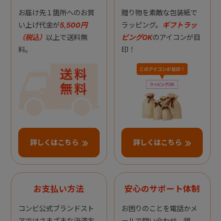
お届け先１箇所へのお買
贈り物を素敵な包装紙で
い上げ代金が
5,500円
ラッピング。
ギフトラッ
（税込）
以上で送料無
ピングOK
のアイコンが目
料。
印！
詳しくはこちら
詳しくはこちら
お支払い方法
安心のサポート体制
コンビ公式ブランドスト
お困りのことを電話かメ
アではさまざまな決済方
ールで問い合わせ。親