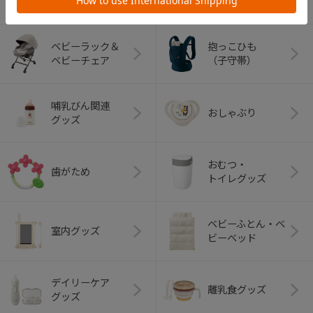
ベビーラック＆
抱っこひも
ベビーチェア
（子守帯）
哺乳びん関連
おしゃぶり
グッズ
おむつ・
歯がため
トイレグッズ
ベビーふとん・ベ
室内グッズ
ビーベッド
デイリーケア
離乳食グッズ
グッズ